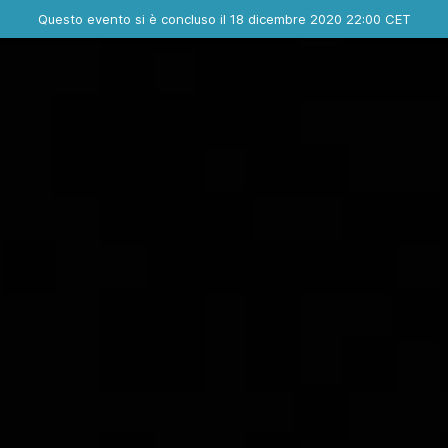
Evento concluso
Questo evento si è concluso il 18 dicembre 2020 22:00 CET
Dove
Contatta l'organizzatore
INFO