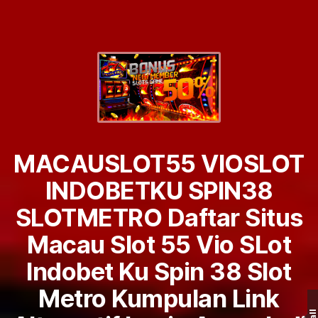
MACAUSLOT55 VIOSLOT
INDOBETKU SPIN38
SLOTMETRO Daftar Situs
Macau Slot 55 Vio SLot
Indobet Ku Spin 38 Slot
Metro Kumpulan Link