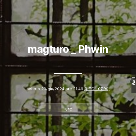
magturo _ Phwin
Wall
sabato 29/giu/2024 ore 21:46
(UTC +07:00)
INFO