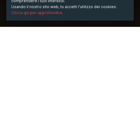
comprendere i tuoi interessi.
Usando il nostro sito web, tu accetti l'utilizzo dei cookies.
Clicca qui per approfondire.
QUANDO
sabato
29/giu/2024
ore
21:46
(UTC +07:00)
DESCRIZIONE
Ang column ni phwin ay nagsusulat ng mga tutorial para 
maranasan ng mga miyembro at makasali sa laro dito
https://phwins.ph/magturo/
#Phwin #Ph_Win