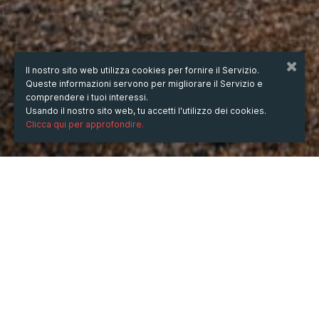
Il nostro sito web utilizza cookies per fornire il Servizio.
Queste informazioni servono per migliorare il Servizio e
comprendere i tuoi interessi.
Usando il nostro sito web, tu accetti l'utilizzo dei cookies.
Clicca qui per approfondire.
QUANDO
dal
18/lug/2022
ore
20:49
(UTC +07:00)
al
18/mar/2023
ore
20:49
(UTC +07:00)
DESCRIZIONE