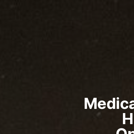
Medica
H
Op