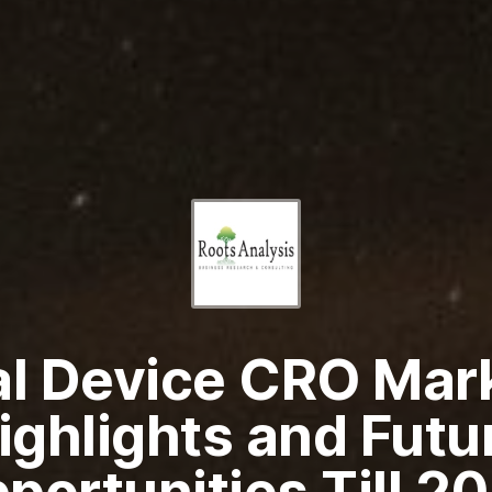
l Device CRO Mar
ighlights and Futu
portunities Till 2