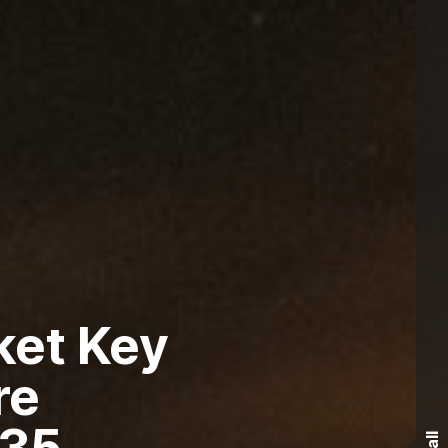
ket Key
re
035