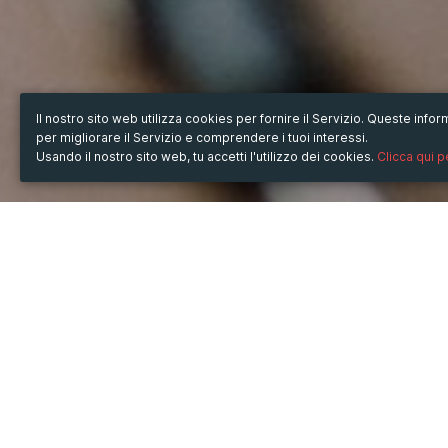
Il nostro sito web utilizza cookies per fornire il Servizio. Queste inf
per migliorare il Servizio e comprendere i tuoi interessi.
Usando il nostro sito web, tu accetti l'utilizzo dei cookies.
Clicca qui 
QUANDO
giovedì
26/set/2024
ore
18:04
(UTC +07:00)