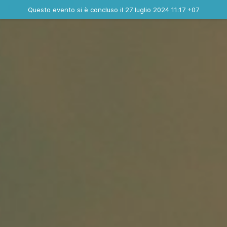
Evento concluso
Questo evento si è concluso il 27 luglio 2024 11:17 +07
Dove
Contatta l'organizzatore
INFO