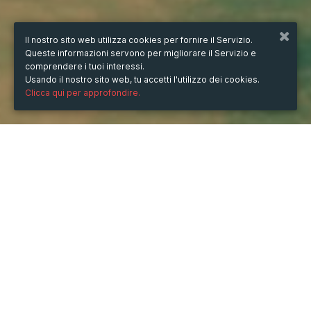
Il nostro sito web utilizza cookies per fornire il Servizio.
Queste informazioni servono per migliorare il Servizio e
comprendere i tuoi interessi.
Usando il nostro sito web, tu accetti l'utilizzo dei cookies.
Clicca qui per approfondire.
QUANDO
sabato
27/lug/2024
ore
11:17
(UTC +07:00)
DOVE
Đ. Trần Duy Hưng/30 Ng. 204 Trần Duy Hưng, Tổ 37,
Cầu Giấy, Hà Nội, Việt Nam