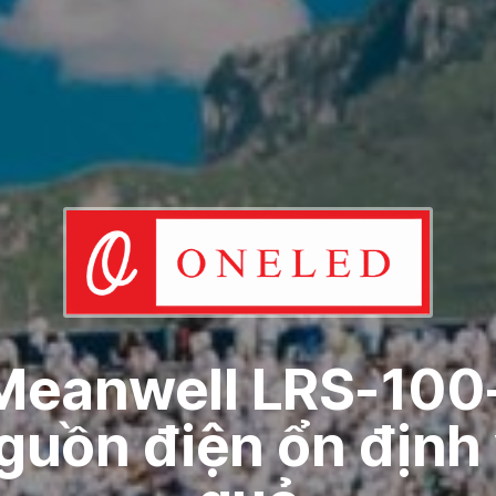
eanwell LRS-100-
guồn điện ổn định 