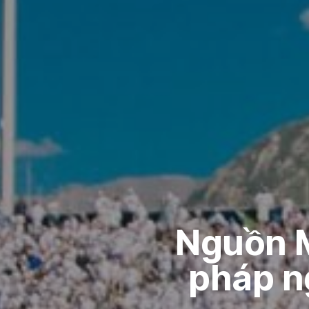
Nguồn M
pháp n