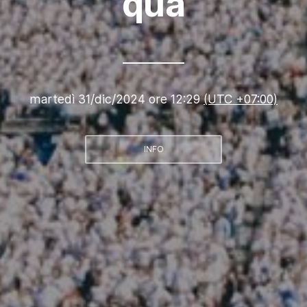
quả
martedì 31/dic/2024 ore 12:29
(UTC +07:00)
INFO