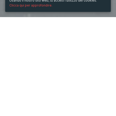
Usando il nostro sito web, tu accetti l'utilizzo dei cookies.
Clicca qui per approfondire.
QUANDO
domenica
17/nov/2024
ore
09:02
(UTC +07:00)
DOVE
Hồ Chí Minh, Việt Nam
Hồ Chí Minh, Việt Nam
DESCRIZIONE