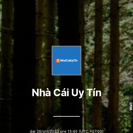
Nhà Cái Uy Tín
Wall
dal
26/ott/2023 ore 15:40
(UTC +07:00)