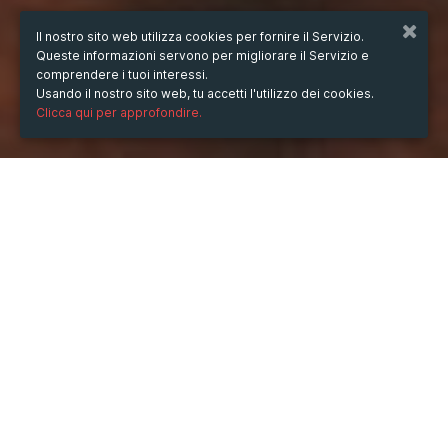
Il nostro sito web utilizza cookies per fornire il Servizio.
Queste informazioni servono per migliorare il Servizio e
comprendere i tuoi interessi.
Usando il nostro sito web, tu accetti l'utilizzo dei cookies.
Clicca qui per approfondire.
QUANDO
dal
30/nov/2024
ore
19:20
(UTC +07:00)
al
30/gen/2025
ore
19:20
(UTC +07:00)
DESCRIZIONE
Nohu90
 là một trong những cổng game đổi thưởng trực 
tuyến uy tín và được yêu thích nhất hiện nay tại Việt 