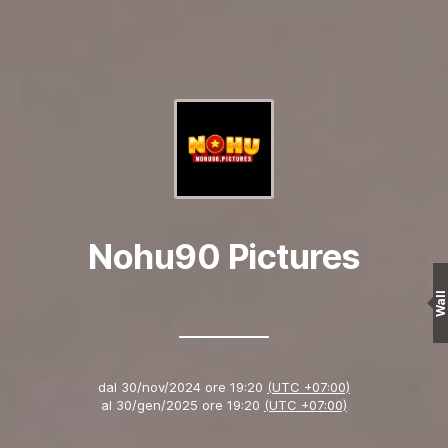
Nohu90 Pictures
Wall
dal
30/nov/2024 ore 19:20
(UTC +07:00)
al
30/gen/2025 ore 19:20
(UTC +07:00)