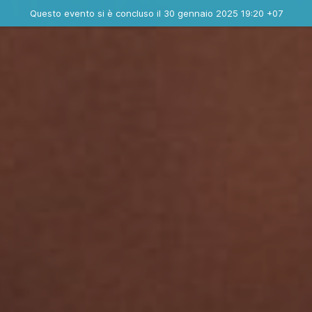
Evento concluso
Questo evento si è concluso il 30 gennaio 2025 19:20 +07
Contatta l'organizzatore
INFO