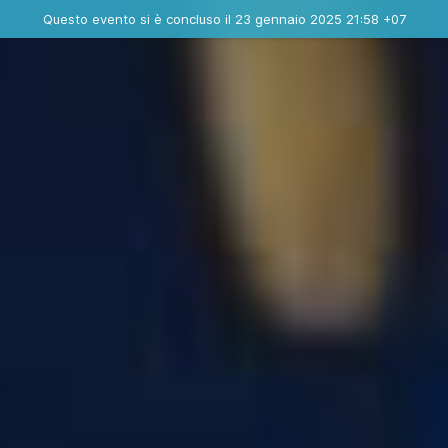
Evento concluso
Questo evento si è concluso il 23 gennaio 2025 21:58 +07
Dove
Contatta l'organizzatore
INFO