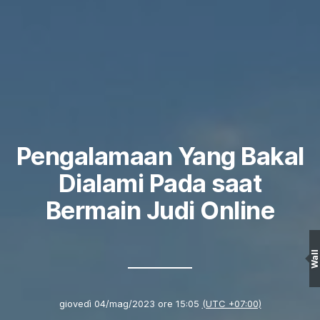
Pengalamaan Yang Bakal
Dialami Pada saat
Bermain Judi Online
Wall
giovedì 04/mag/2023 ore 15:05
(UTC +07:00)