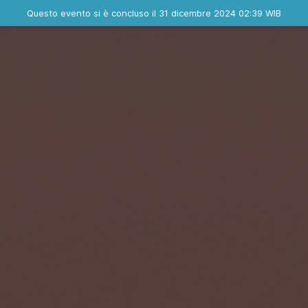
Evento concluso
Questo evento si è concluso il 31 dicembre 2024 02:39 WIB
Contatta l'organizzatore
INFO