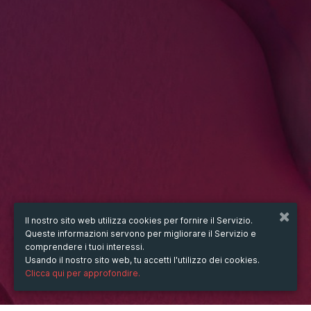
Il nostro sito web utilizza cookies per fornire il Servizio.
Queste informazioni servono per migliorare il Servizio e
comprendere i tuoi interessi.
Usando il nostro sito web, tu accetti l'utilizzo dei cookies.
Clicca qui per approfondire.