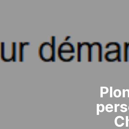
Plon
pers
Ch