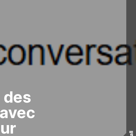
s des
 avec
sur