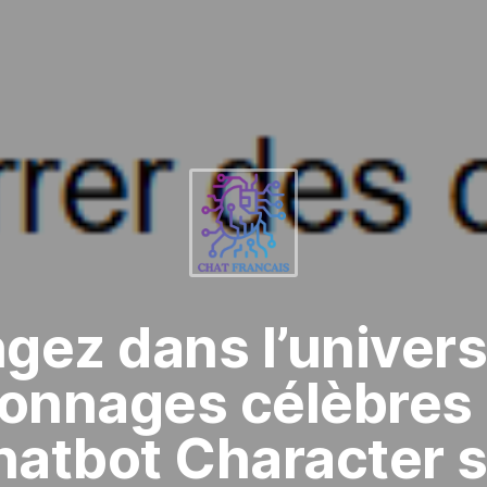
gez dans l’univer
onnages célèbres
atbot Character 