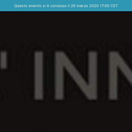
Evento concluso
Questo evento si è concluso il 26 marzo 2020 17:00 CET
Dove
Contatta l'organizzatore
INFO