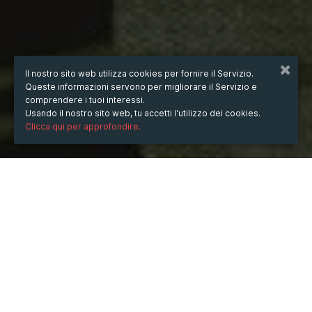
Il nostro sito web utilizza cookies per fornire il Servizio.
Queste informazioni servono per migliorare il Servizio e
comprendere i tuoi interessi.
Usando il nostro sito web, tu accetti l'utilizzo dei cookies.
Clicca qui per approfondire.
QUANDO
dal
25/mar/2020
ore
10:00
(UTC +01:00)
al
26/mar/2020
ore
17:00
(UTC +01:00)
DOVE