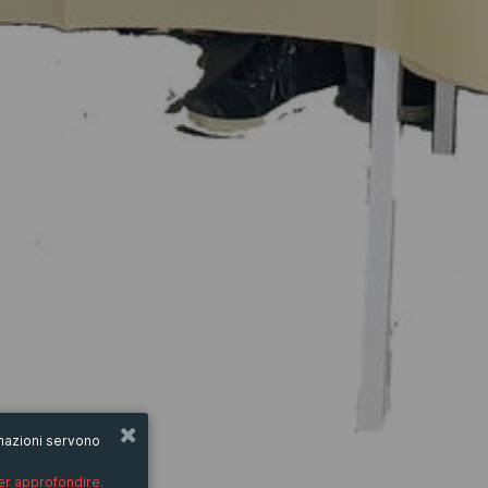
ormazioni servono
per approfondire.