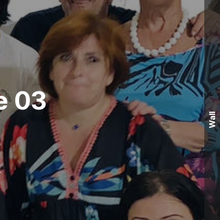
e 03
Wall
)