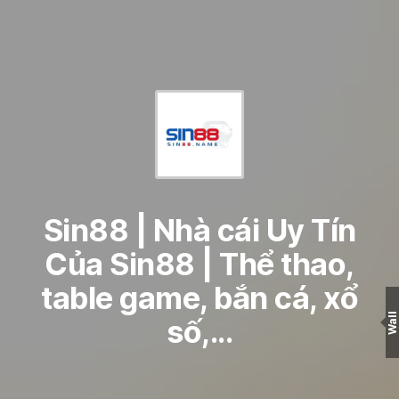
Sin88 | Nhà cái Uy Tín
Của Sin88 | Thể thao,
table game, bắn cá, xổ
Wall
số,...