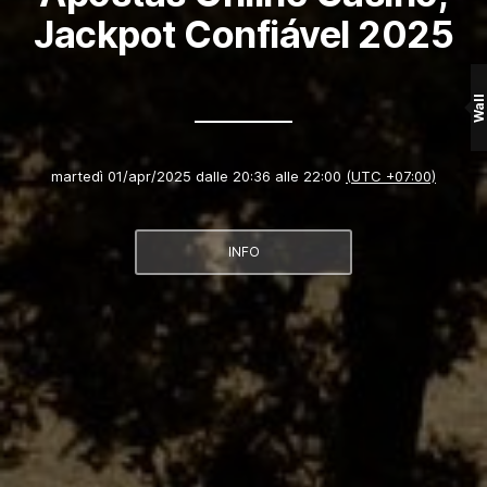
Jackpot Confiável 2025
Wall
martedì 01/apr/2025 dalle 20:36 alle 22:00
(UTC +07:00)
INFO