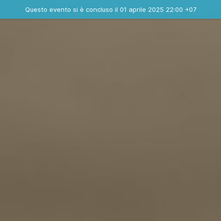
Evento concluso
Questo evento si è concluso il 01 aprile 2025 22:00 +07
Contatta l'organizzatore
INFO