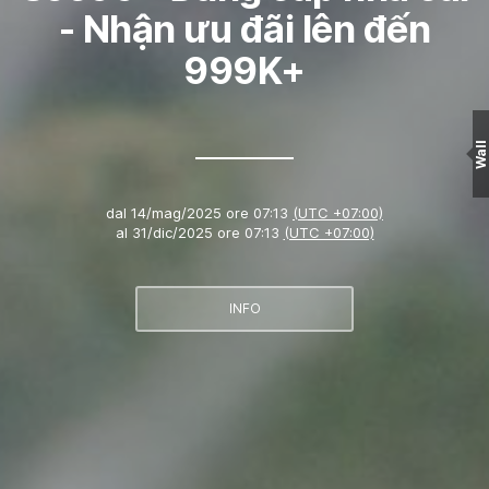
- Nhận ưu đãi lên đến
999K+
Wall
dal
14/mag/2025 ore 07:13
(UTC +07:00)
al
31/dic/2025 ore 07:13
(UTC +07:00)
INFO