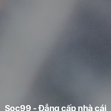
Soc99 - Đẳng cấp nhà cái