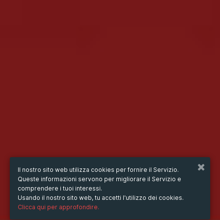
Il nostro sito web utilizza cookies per fornire il Servizio.
Queste informazioni servono per migliorare il Servizio e
comprendere i tuoi interessi.
Usando il nostro sito web, tu accetti l'utilizzo dei cookies.
Clicca qui per approfondire.