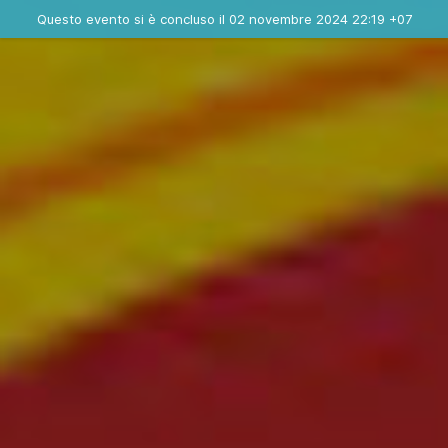
Evento concluso
Questo evento si è concluso il 02 novembre 2024 22:19 +07
Dove
Contatta l'organizzatore
INFO