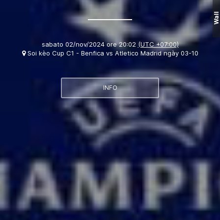
Wall
sabato 02/nov/2024 ore 20:02
(UTC +07:00)
Soi kèo Cup C1 - Benfica vs Atletico Madrid ngày 03-10
INFO