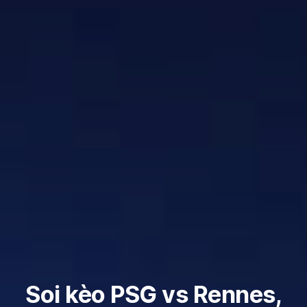
Soi kèo PSG vs Rennes,