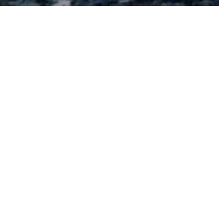
QUANDO
martedì
09/lug/2024
ore
13:17
(UTC +07:00)
DESCRIZIONE
SUMCLUB
 không chỉ là một thương hiệu nổi tiếng, mà 
còn là một biểu tượng của sự đẳng cấp có lịch sử lâu 
đời trong lĩnh vực giải trí trực tuyến. SUMCLUB tự hào là 
điểm đến hàng đầu của những anh em yêu thích trải 
nghiệm sự chân thật và niềm hứng khởi trong từng ván 
cược, game online.
#sumclub #sum_club #sumclubtoday