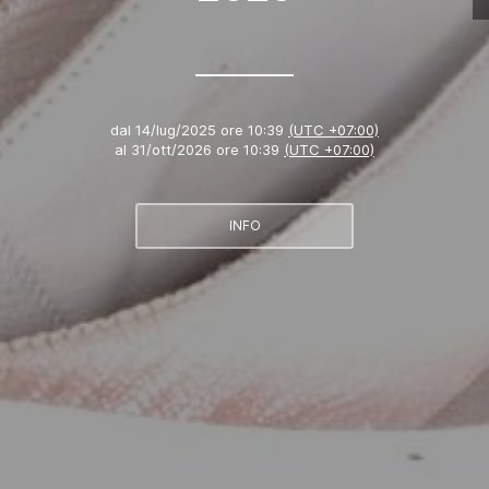
dal
14/lug/2025 ore 10:39
(UTC +07:00)
al
31/ott/2026 ore 10:39
(UTC +07:00)
INFO