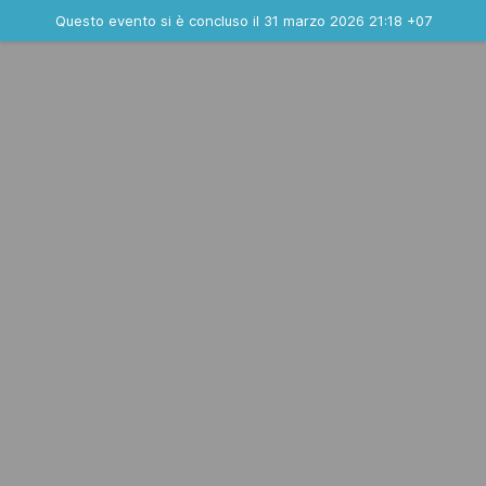
Evento concluso
Questo evento si è concluso il 31 marzo 2026 21:18 +07
Contatta l'organizzatore
INFO