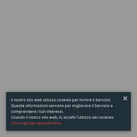
Il nostro sito web utilizza cookies per fornire il Servizio.
Queste informazioni servono per migliorare il Servizio e
comprendere i tuoi interessi.
Usando il nostro sito web, tu accetti l'utilizzo dei cookies.
Clicca qui per approfondire.