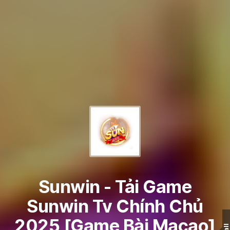
Sunwin - Tải Game
Sunwin Tv Chính Chủ
2025 [Game Bài Macao]