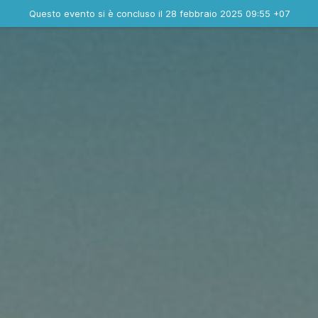
Evento concluso
Questo evento si è concluso il 28 febbraio 2025 09:55 +07
Dove
Contatta l'organizzatore
INFO