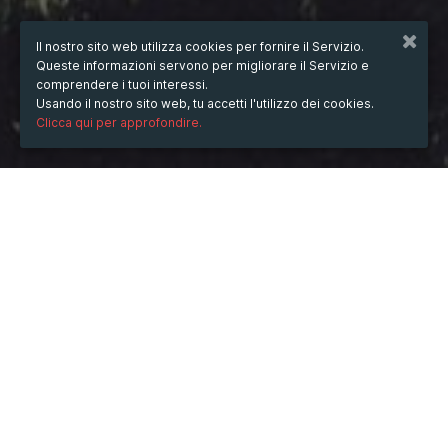
Il nostro sito web utilizza cookies per fornire il Servizio.
Queste informazioni servono per migliorare il Servizio e
comprendere i tuoi interessi.
Usando il nostro sito web, tu accetti l'utilizzo dei cookies.
Clicca qui per approfondire.
QUANDO
dal
21/feb/2025
ore
09:55
(UTC +07:00)
al
28/feb/2025
ore
09:55
(UTC +07:00)
DOVE
55 Duong Trinh Quang Nghi, Phuong 7, Quan 8, Thanh
pho Ho Chi Minh, Viet Nam