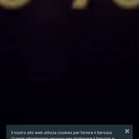
Il nostro sito web utilizza cookies per fornire il Servizio.
Queste informazioni servono per migliorare il Servizio e