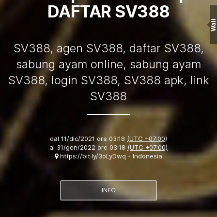
DAFTAR SV388
Wall
SV388, agen SV388, daftar SV388,
sabung ayam online, sabung ayam
SV388, login SV388, SV388 apk, link
SV388
dal
11/dic/2021 ore 03:18
(UTC +07:00)
al
31/gen/2022 ore 03:18
(UTC +07:00)
https://bit.ly/3oLyDwq - Indonesia
INFO