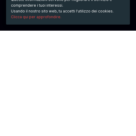
comprendere i tuoi interessi.
Usando il nostro sito web, tu accetti l'utilizzo dei cookies.
Clicca qui per approfondire.
QUANDO
dal
11/dic/2021
ore
03:18
(UTC +07:00)
al
31/gen/2022
ore
03:18
(UTC +07:00)
DOVE
https://bit.ly/3oLyDwq
Indonesia
Visualizza mappa