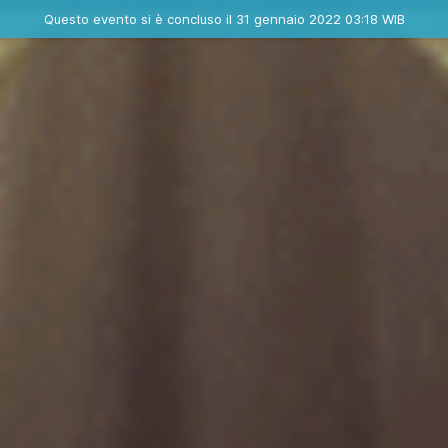
Evento concluso
Questo evento si è concluso il 31 gennaio 2022 03:18 WIB
Dove
Contatta l'organizzatore
INFO