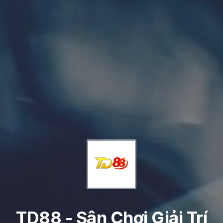
TD88 - Sân Chơi Giải Trí