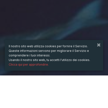
Il nostro sito web utilizza cookies per fornire il Servizio.
Queste informazioni servono per migliorare il Servizio e
comprendere i tuoi interessi.
Usando il nostro sito web, tu accetti l'utilizzo dei cookies.
Clicca qui per approfondire.
QUANDO
dal
20/ago/2025
ore
08:35
(UTC +07:00)
al
06/set/2026
ore
08:35
(UTC +07:00)