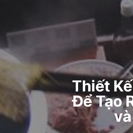
Thiết Kế
Để Tạo 
và