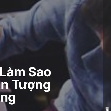
: Làm Sao
Ấn Tượng
àng