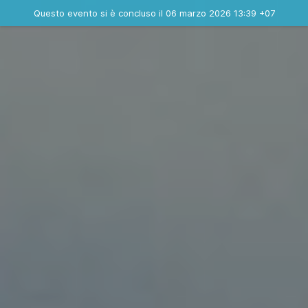
Evento concluso
Questo evento si è concluso il 06 marzo 2026 13:39 +07
Contatta l'organizzatore
INFO