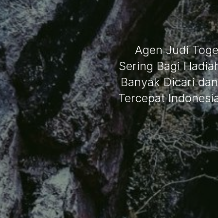
Agen Judi Toge
Sering Bagi Hadia
Banyak Dicari dan
Tercepat Indonesi