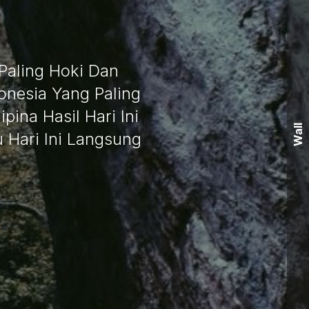
Paling Hoki Dan
onesia Yang Paling
ina Hasil Hari Ini
Wall
 Hari Ini Langsung