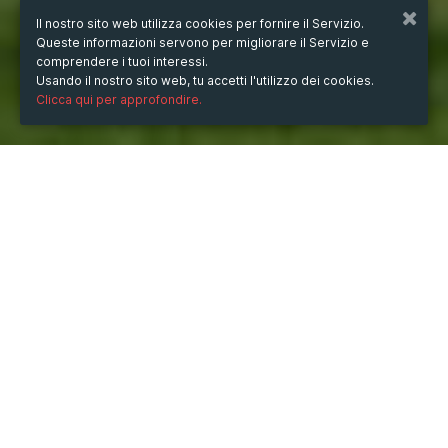
Il nostro sito web utilizza cookies per fornire il Servizio.
Queste informazioni servono per migliorare il Servizio e
comprendere i tuoi interessi.
Usando il nostro sito web, tu accetti l'utilizzo dei cookies.
Clicca qui per approfondire.
QUANDO
sabato
16/nov/2024
ore
12:18
(UTC +07:00)
DOVE
Top 5 cầu thủ chủ chốt của Scotland tại Euro 2024, ai
sẽ đứng đầu?