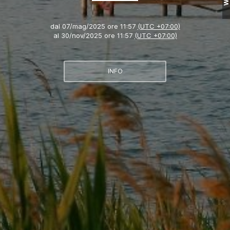
dal
07/mag/2025 ore 11:57
(UTC +07:00)
al
30/nov/2025 ore 11:57
(UTC +07:00)
INFO