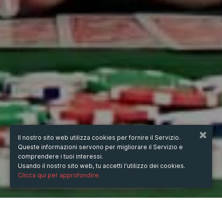
Il nostro sito web utilizza cookies per fornire il Servizio.
Queste informazioni servono per migliorare il Servizio e
comprendere i tuoi interessi.
Usando il nostro sito web, tu accetti l'utilizzo dei cookies.
Clicca qui per approfondire.
QUANDO