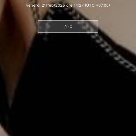
venerdì 21/feb/2025 ore 14:27
(UTC +07:00)
INFO