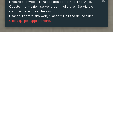
Il nostro sito web utilizza cookies per fornire il Servizio.
Queste informazioni servono per migliorare il Servizio e
comprendere i tuoi interessi.
Usando il nostro sito web, tu accetti l'utilizzo dei cookies.
Clicca qui per approfondire.
QUANDO
sabato
21/set/2024
ore
14:22
(UTC +08:00)
DESCRIZIONE
VIP79 ⭐️ Kenh ca cuoc danh cho moi cuoc thu voi nhieu 
cac phuc loi hang dau khi dang ky tham gia
Dia Chi: 291 Ten Lua, Binh Tri Dong B, Binh Tan, Thanh 