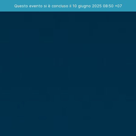
Evento concluso
Questo evento si è concluso il 10 giugno 2025 08:50 +07
Contatta l'organizzatore
INFO