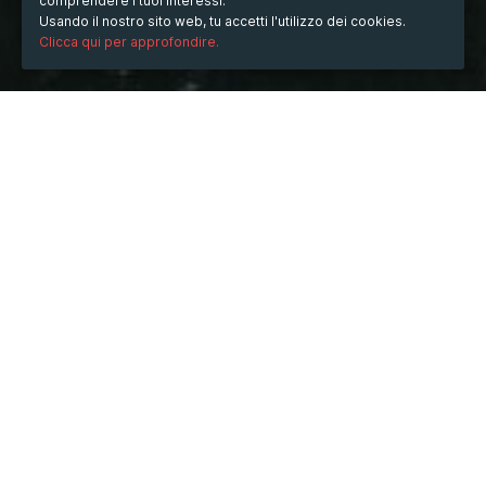
comprendere i tuoi interessi.
Usando il nostro sito web, tu accetti l'utilizzo dei cookies.
Clicca qui per approfondire.
dal
10/apr/2025
ore
08:50
(UTC +07:00)
al
10/giu/2025
ore
08:50
(UTC +07:00)
BIGLIETTI
VN88 - Nhà Cái Uy Tín #1 Link Mới Nhất Không Chặn 2025
Applica
Più info
Vendite terminate il:
10/04/2025 08:50
Vendite terminate