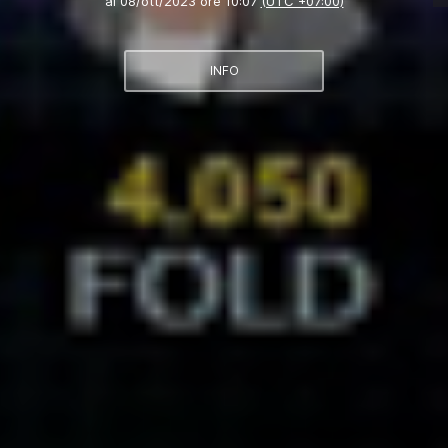
al
08/ott/2023 ore 10:07
(UTC +07:00)
INFO