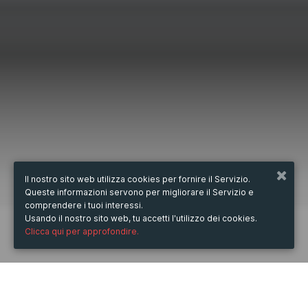
Il nostro sito web utilizza cookies per fornire il Servizio.
Queste informazioni servono per migliorare il Servizio e
comprendere i tuoi interessi.
Usando il nostro sito web, tu accetti l'utilizzo dei cookies.
Clicca qui per approfondire.
QUANDO