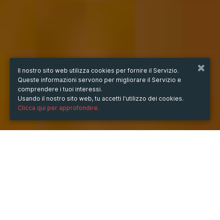
Il nostro sito web utilizza cookies per fornire il Servizio.
Queste informazioni servono per migliorare il Servizio e
comprendere i tuoi interessi.
Usando il nostro sito web, tu accetti l'utilizzo dei cookies.
Clicca qui per approfondire.
QUANDO
giovedì
19/dic/2024
ore
08:07
(UTC +07:00)
DOVE