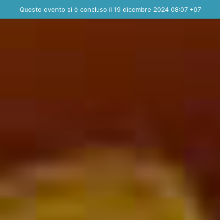
Evento concluso
Questo evento si è concluso il 19 dicembre 2024 08:07 +07
Dove
Contatta l'organizzatore
INFO