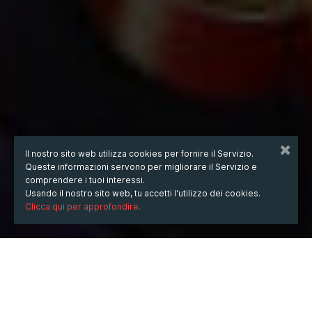
Il nostro sito web utilizza cookies per fornire il Servizio.
Queste informazioni servono per migliorare il Servizio e
comprendere i tuoi interessi.
Usando il nostro sito web, tu accetti l'utilizzo dei cookies.
Clicca qui per approfondire.
QUANDO
giovedì
10/ott/2024
ore
21:11
(UTC +07:00)