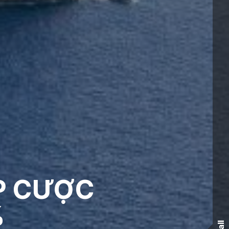
ẠP CƯỢC
%