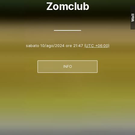
Zomclub
Wall
sabato 10/ago/2024 ore 21:47
(UTC +06:00)
INFO