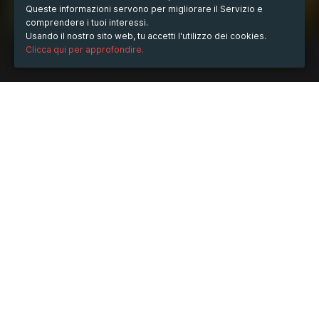
Queste informazioni servono per migliorare il Servizio e
comprendere i tuoi interessi.
Usando il nostro sito web, tu accetti l'utilizzo dei cookies.
Clicca qui per approfondire.
QUANDO
sabato
10/ago/2024
ore
21:47
(UTC +06:00)
DESCRIZIONE
Zomclub
 la diem den hang dau cho nhung tin do cua tro 
choi casino truc tuyen va ca cuoc the thao. Voi giao 
dien than thien va cac dich vu chat luong, Zomclub 
mang den trai nghiem giai tri dinh cao cho nguoi choi.