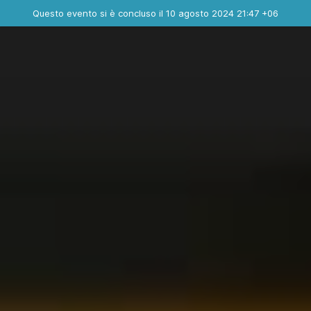
Evento concluso
Questo evento si è concluso il 10 agosto 2024 21:47 +06
Contatta l'organizzatore
INFO