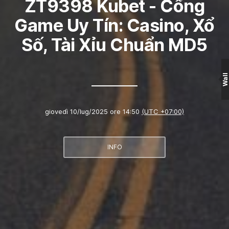
ZT9398 Kubet - Cổng
Game Uy Tín: Casino, Xổ
Số, Tài Xỉu Chuẩn MD5
Wall
giovedì 10/lug/2025 ore 14:50
(UTC +07:00)
INFO