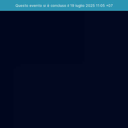
Evento concluso
Questo evento si è concluso il 19 luglio 2025 11:05 +07
Contatta l'organizzatore
INFO