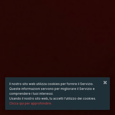
Il nostro sito web utilizza cookies per fornire il Servizio.
Queste informazioni servono per migliorare il Servizio e
comprendere i tuoi interessi.
Usando il nostro sito web, tu accetti l'utilizzo dei cookies.
Clicca qui per approfondire.