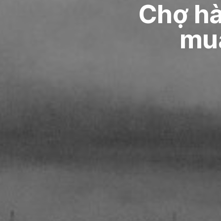
Chợ hà
mua