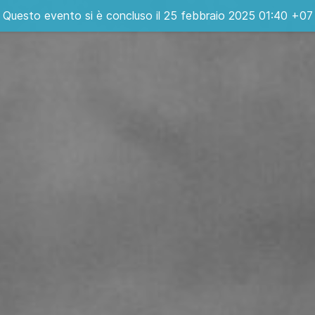
Questo evento si è concluso il 25 febbraio 2025 01:40 +07