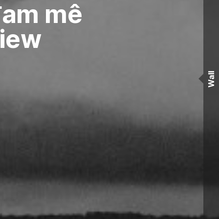
 đam mê
view
Wall