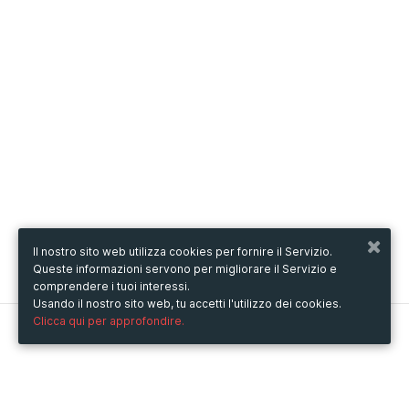
Il nostro sito web utilizza cookies per fornire il Servizio.
Queste informazioni servono per migliorare il Servizio e
comprendere i tuoi interessi.
Usando il nostro sito web, tu accetti l'utilizzo dei cookies.
Clicca qui per approfondire.
Metooo
Come funziona
Crea la tua pagina