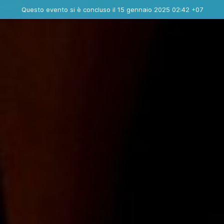
Evento concluso
Questo evento si è concluso il 15 gennaio 2025 02:42 +07
Contatta l'organizzatore
INFO