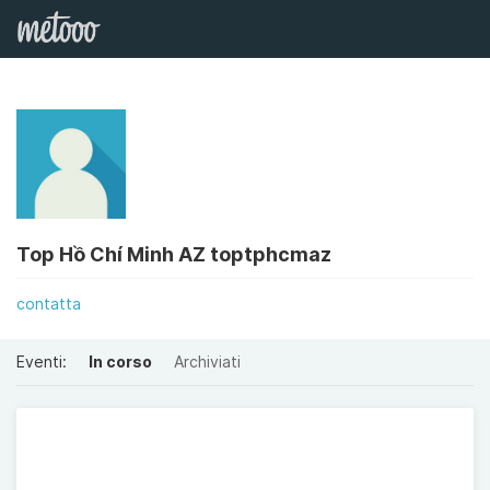
Top Hồ Chí Minh AZ toptphcmaz
contatta
Eventi:
In corso
Archiviati