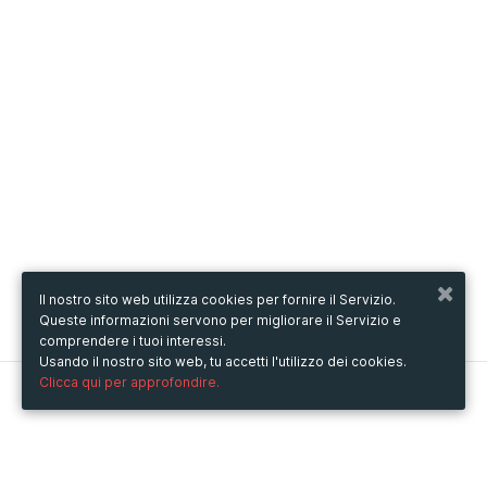
Il nostro sito web utilizza cookies per fornire il Servizio.
Queste informazioni servono per migliorare il Servizio e
comprendere i tuoi interessi.
Usando il nostro sito web, tu accetti l'utilizzo dei cookies.
Clicca qui per approfondire.
Metooo
Come funziona
Crea la tua pagina