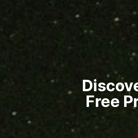
Discove
Free P