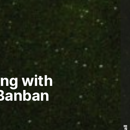
ing with
 Banban